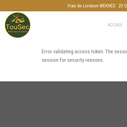
Skip
Frais de Livraison MEKNES : 20 DH
to
content
ACCUEIL
Error validating access token: The sess
session for security reasons.