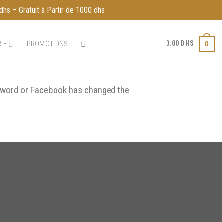
dhs – Gratuit à Partir de 1000 dhs
0.00
DHS
IE
PROMOTIONS
0
ssword or Facebook has changed the