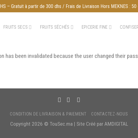
S – Gratuit à partir de 300 dhs / Frais de Livraison Hors MEKNES : 50 
FRUITS SECS
FRUITS SÉCHÉS
EPICERIE FINE
CONFISER
ion has been invalidated because the user changed their pa
CONDITION DE LIVRAISON & PAIEMENT
CONTACTEZ-NOUS
Copyright 2026 ©
TouSec.ma
| Site Créé par
AMDIGITAL