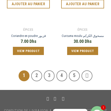
AJOUTER AU PANIER
AJOUTER AU PANIER
ÉPICES
ÉPICES
Curcuma moulu مسحوق الكركم
Coriandre en poudre قزبور
7.00
Dhs
30.00
Dhs
VIEW PRODUCT
VIEW PRODUCT
Phone
1
2
3
4
5
WhatsApp
1
CONDITION DE LIVRAISON & PAIEMENT
CONTACTEZ-NOUS