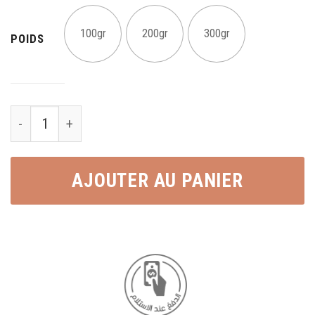
100gr
200gr
300gr
POIDS
Amandes Caramélisées au fraise quantity
AJOUTER AU PANIER