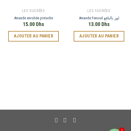
LES SUCRÉES
LES SUCRÉES
Amande enrobée pistache
Amande Fenouil لوز بالنافع
15.00
Dhs
13.00
Dhs
AJOUTER AU PANIER
AJOUTER AU PANIER
Phone
WhatsApp
1