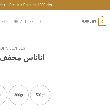
dhs – Gratuit à Partir de 1000 dhs
0.00
DHS
IE
PROMOTIONS
0
RUITS SÉCHÉES
Ananas séchée اناناس مجفف
r
300gr
500gr