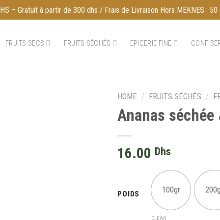
S – Gratuit à partir de 300 dhs / Frais de Livraison Hors MEKNES : 50 
FRUITS SECS
FRUITS SÉCHÉS
EPICERIE FINE
CONFISER
HOME
/
FRUITS SÉCHÉS
/
F
16.00
Dhs
100gr
200g
POIDS
CLEAR