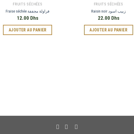
FRUITS SÉCHÉES
FRUITS SÉCHÉES
Raisin noir زبيب اسود
Fraise séchée فراولة مجففة
12.00
Dhs
22.00
Dhs
AJOUTER AU PANIER
AJOUTER AU PANIER