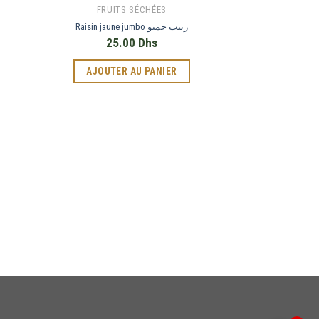
FRUITS SÉCHÉES
Raisin jaune jumbo زبيب جمبو
25.00
Dhs
AJOUTER AU PANIER
OUT O
FRUIT
noix de 
16.
Phone
AJOUTER
WhatsApp