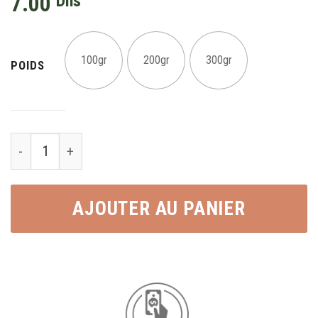
7.00
Dhs
100gr
200gr
300gr
POIDS
Cacahuète Fromage Rouge كاوكاو فرماج احمر quantity
AJOUTER AU PANIER