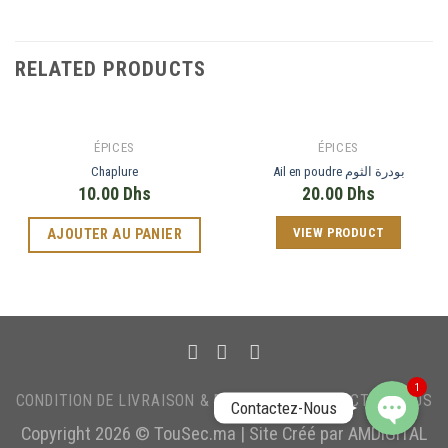
RELATED PRODUCTS
ÉPICES
ÉPICES
Chaplure
Ail en poudre بودرة الثوم
10.00
Dhs
20.00
Dhs
VIEW PRODUCT
AJOUTER AU PANIER
Phone
WhatsApp
1
CONDITION DE LIVRAISON & PAIEMENT
CONTACTEZ-NOUS
Contactez-Nous
Copyright 2026 ©
TouSec.ma
| Site Créé par
AMDIGITAL