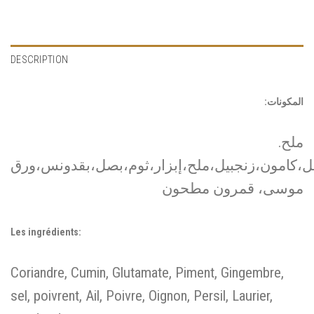
DESCRIPTION
:المكونات
.ملح
ل،كامون،زنجبيل،ملح،إبزار،ثوم،بصل،بقدونس،ورق
موسى، قمرون مطحون
Les ingrédients:
Coriandre, Cumin, Glutamate, Piment, Gingembre,
sel, poivrent, Ail, Poivre, Oignon, Persil, Laurier,