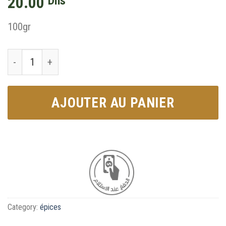
20.00
Dhs
100gr
Epices de Poulet a
AJOUTER AU PANIER
Category:
épices