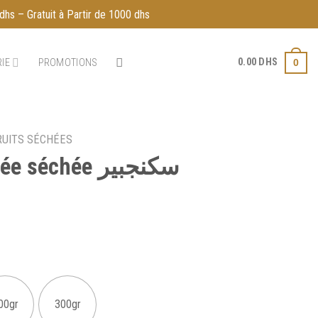
dhs – Gratuit à Partir de 1000 dhs
0.00
DHS
IE
PROMOTIONS
0
RUITS SÉCHÉES
échée سكنجبير
00gr
300gr