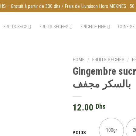
S – Gratuit à partir de 300 dhs / Frais de Livraison Hors MEKNES : 50 
FRUITS SECS
FRUITS SÉCHÉS
EPICERIE FINE
CONFISER
HOME
/
FRUITS SÉCHÉS
/
F
Gingembre sucrée s
بالسكر مجفف
12.00
Dhs
100gr
2
POIDS