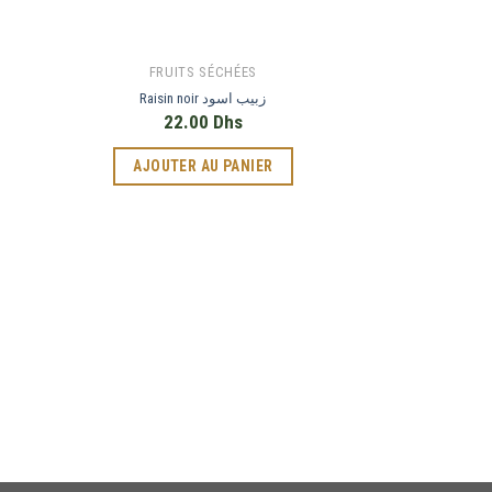
FRUITS SÉCHÉES
Raisin noir زبيب اسود
22.00
Dhs
AJOUTER AU PANIER
FRUIT
50.
Phone
AJOUTER
WhatsApp