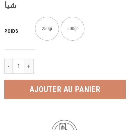
شيا
250gr
500gr
POIDS
Graines de chia شيا quantity
AJOUTER AU PANIER