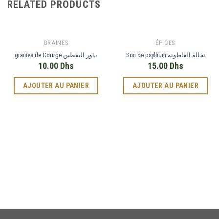
RELATED PRODUCTS
GRAINES
ÉPICES
Son de psyllium نخالة القاطونة
graines de Courge بذور اليقطين
10.00
Dhs
15.00
Dhs
AJOUTER AU PANIER
AJOUTER AU PANIER
Phone
WhatsApp