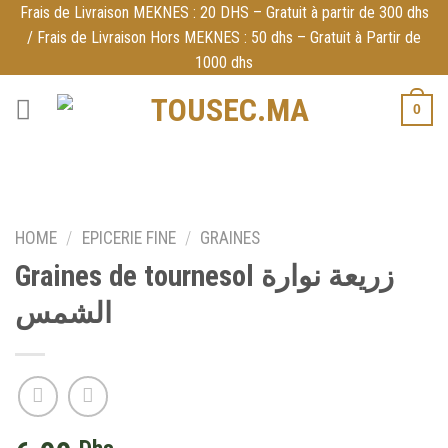
Skip
Frais de Livraison MEKNES : 20 DHS – Gratuit à partir de 300 dhs
/ Frais de Livraison Hors MEKNES : 50 dhs – Gratuit à Partir de
to
1000 dhs
content
0
HOME
/
EPICERIE FINE
/
GRAINES
Graines de tournesol زريعة نوارة
الشمس